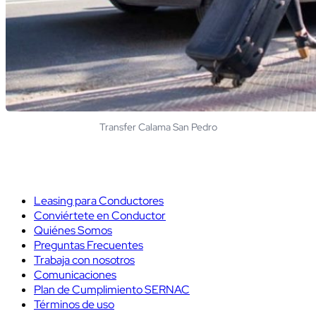
Transfer Calama San Pedro
Leasing para Conductores
Conviértete en Conductor
Quiénes Somos
Preguntas Frecuentes
Trabaja con nosotros
Comunicaciones
Plan de Cumplimiento SERNAC
Términos de uso