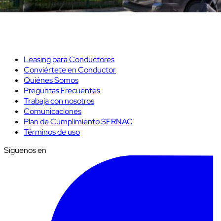
Leasing para Conductores
Conviértete en Conductor
Quiénes Somos
Preguntas Frecuentes
Trabaja con nosotros
Comunicaciones
Plan de Cumplimiento SERNAC
Términos de uso
Síguenos en